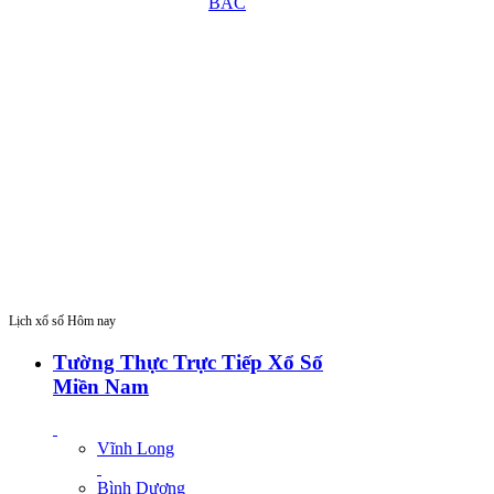
BẮC
Lịch xổ số Hôm nay
Tường Thực Trực Tiếp Xổ Số
Miền Nam
Vĩnh Long
Bình Dương