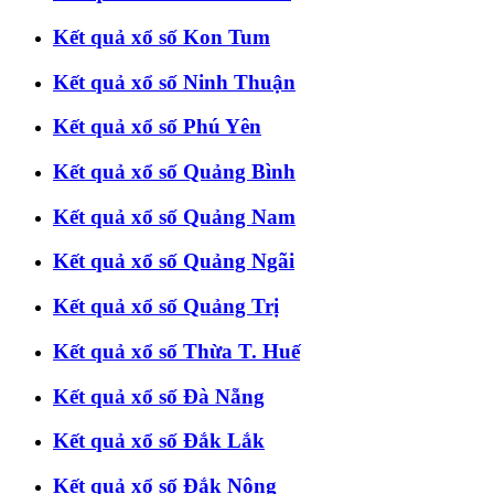
Kết quả xổ số Kon Tum
Kết quả xổ số Ninh Thuận
Kết quả xổ số Phú Yên
Kết quả xổ số Quảng Bình
Kết quả xổ số Quảng Nam
Kết quả xổ số Quảng Ngãi
Kết quả xổ số Quảng Trị
Kết quả xổ số Thừa T. Huế
Kết quả xổ số Đà Nẵng
Kết quả xổ số Đắk Lắk
Kết quả xổ số Đắk Nông