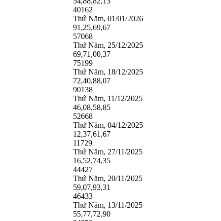
54
,
88
,
82
,
13
401
62
Thứ Năm, 01/01/2026
91
,
25
,
69
,
67
570
68
Thứ Năm, 25/12/2025
69
,
71
,
00
,
37
751
99
Thứ Năm, 18/12/2025
72
,
40
,
88
,
07
901
38
Thứ Năm, 11/12/2025
46
,
08
,
58
,
85
526
68
Thứ Năm, 04/12/2025
12
,
37
,
61
,
67
117
29
Thứ Năm, 27/11/2025
16
,
52
,
74
,
35
444
27
Thứ Năm, 20/11/2025
59
,
07
,
93
,
31
464
33
Thứ Năm, 13/11/2025
55
,
77
,
72
,
90