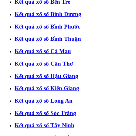
Kết quả xổ số Bến Tre
Kết quả xổ số Bình Dương
Kết quả xổ số Bình Phước
Kết quả xổ số Bình Thuận
Kết quả xổ số Cà Mau
Kết quả xổ số Cần Thơ
Kết quả xổ số Hậu Giang
Kết quả xổ số Kiên Giang
Kết quả xổ số Long An
Kết quả xổ số Sóc Trăng
Kết quả xổ số Tây Ninh