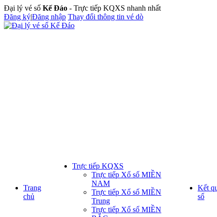
Đại lý vé số
Kế Đáo
- Trực tiếp KQXS nhanh nhất
Đăng ký
|
Đăng nhập
Thay đổi thông tin vé dò
Trực tiếp KQXS
Trực tiếp Xổ số MIỀN
NAM
Trang
Kết q
Trực tiếp Xổ số MIỀN
chủ
số
Trung
Trực tiếp Xổ số MIỀN