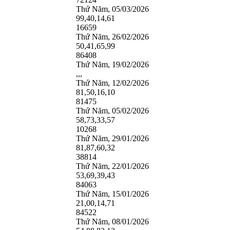
Thứ Năm, 05/03/2026
99
,
40
,
14
,
61
166
59
Thứ Năm, 26/02/2026
50
,
41
,
65
,
99
864
08
Thứ Năm, 19/02/2026
,
,
,
Thứ Năm, 12/02/2026
81
,
50
,
16
,
10
814
75
Thứ Năm, 05/02/2026
58
,
73
,
33
,
57
102
68
Thứ Năm, 29/01/2026
81
,
87
,
60
,
32
388
14
Thứ Năm, 22/01/2026
53
,
69
,
39
,
43
840
63
Thứ Năm, 15/01/2026
21
,
00
,
14
,
71
845
22
Thứ Năm, 08/01/2026