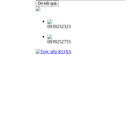
Dò kết quả
0939232323
0839252755