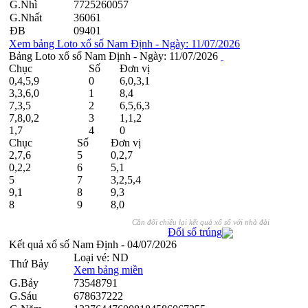
G.Nhì
77252
60057
G.Nhất
36061
ĐB
09401
Xem bảng Loto xổ số Nam Định - Ngày: 11/07/2026
Bảng Loto xổ số Nam Định - Ngày: 11/07/2026
Chục
Số
Đơn vị
0
,
4
,
5
,
9
0
6
,
0
,
3
,
1
3
,
3
,
6
,
0
1
8
,
4
7
,
3
,
5
2
6
,
5
,
6
,
3
7
,
8
,
0
,
2
3
1
,
1
,
2
1
,
7
4
0
Chục
Số
Đơn vị
2
,
7
,
6
5
0
,
2
,
7
0
,
2
,
2
6
5
,
1
5
7
3
,
2
,
5
,
4
9
,
1
8
9
,
3
8
9
8
,
0
Cần đối chiếu lại kết quả xổ số với nhà đài
Đổi số trúng
Kết quả xổ số Nam Định - 04/07/2026
Loại vé: ND
Thứ Bảy
Xem bảng miền
G.Bảy
73
54
87
91
G.Sáu
678
637
222