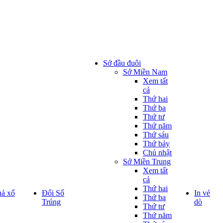
Sớ đầu đuôi
Sớ Miền Nam
Xem tất
cả
Thứ hai
Thứ ba
Thứ tư
Thứ năm
Thứ sáu
Thứ bảy
Chủ nhật
Sớ Miền Trung
Xem tất
cả
Thứ hai
uả xổ
Đổi Số
In vé
Thứ ba
Trúng
dò
Thứ tư
Thứ năm