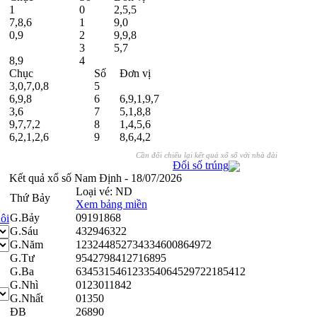
1
0
2
,
5
,
5
7
,
8
,
6
1
9
,
0
0
,
9
2
9
,
9
,
8
3
5
,
7
8
,
9
4
Chục
Số
Đơn vị
3
,
0
,
7
,
0
,
8
5
6
,
9
,
8
6
6
,
9
,
1
,
9
,
7
3
,
6
7
5
,
1
,
8
,
8
9
,
7
,
7
,
2
8
1
,
4
,
5
,
6
6
,
2
,
1
,
2
,
6
9
8
,
6
,
4
,
2
Cần đối chiếu lại kết quả xổ số với nhà đài
Đổi số trúng
Kết quả xổ số Nam Định - 18/07/2026
Loại vé: ND
Thứ Bảy
Xem bảng miền
G.Bảy
09
19
18
68
ôi
G.Sáu
432
946
322
G.Năm
1232
4485
2734
3346
0086
4972
G.Tư
9542
7984
1271
6895
G.Ba
63453
15461
23354
06452
97221
85412
G.Nhì
01230
11842
G.Nhất
01350
ĐB
26890