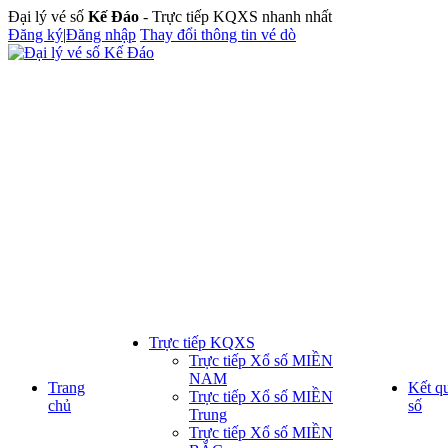
Đại lý vé số
Kế Đáo
- Trực tiếp KQXS nhanh nhất
Đăng ký
|
Đăng nhập
Thay đổi thông tin vé dò
Trực tiếp KQXS
Trực tiếp Xổ số MIỀN
NAM
Trang
Kết q
Trực tiếp Xổ số MIỀN
chủ
số
Trung
Trực tiếp Xổ số MIỀN