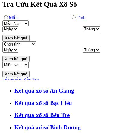
Tra Cứu Kết Quả Xổ Số
Miền
Tỉnh
Xem kết quả
Xem kết quả
Xem kết quả
Kết quả xổ số Miền Nam
Kết quả xổ số An Giang
Kết quả xổ số Bạc Liêu
Kết quả xổ số Bến Tre
Kết quả xổ số Bình Dương