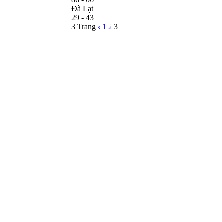
Đà Lạt
29
-
43
3 Trang
‹
1
2
3