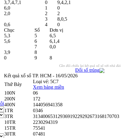
3
,
7
,
4
,
7
,
1
0
9
,
4
,
2
,
1
6
,
0
1
0
2
,
0
2
2
3
8
,
0
,
5
0
,
6
4
0
Chục
Số
Đơn vị
5
,
3
5
6
,
5
5
,
6
6
6
,
1
,
4
7
0
,
0
3
,
9
8
0
9
8
Cần đối chiếu lại kết quả xổ số với nhà đài
Đổi số trúng
Kết quả xổ số TP. HCM - 16/05/2026
Loại vé: 5C7
Thứ Bảy
Xem bảng miền
100N
06
200N
172
ôi
400N
1440
5694
1358
1TR
0346
3TR
31340
06531
29369
19229
29267
31681
70703
10TR
22302
94319
15TR
75541
30TR
07481