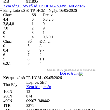
ĐB
911805
Xem bảng Loto xổ số TP. HCM - Ngày: 16/05/2026
Bảng Loto xổ số TP. HCM - Ngày: 16/05/2026
Chục
Số
Đơn vị
4
,
4
0
6
,
3
,
2
,
5
3
,
8
,
4
,
8
1
9
7
,
0
2
9
0
3
1
9
4
0
,
6
,
0
,
1
Chục
Số
Đơn vị
0
5
8
0
,
4
6
9
,
7
6
7
2
5
8
1
,
1
6
,
2
,
1
9
4
Cần đối chiếu lại kết quả xổ số với nhà đài
Đổi số trúng
Kết quả xổ số TP. HCM - 09/05/2026
Loại vé: 5B7
Thứ Bảy
Xem bảng miền
100N
13
200N
874
400N
0990
7134
8442
1TR
3271