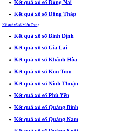
Kết quả xổ số Đồng Nai
Kết quả xổ số Đồng Tháp
Kết quả xổ số Miền Trung
Kết quả xổ số Bình Định
Kết quả xổ số Gia Lai
Kết quả xổ số Khánh Hòa
Kết quả xổ số Kon Tum
Kết quả xổ số Ninh Thuận
Kết quả xổ số Phú Yên
Kết quả xổ số Quảng Bình
Kết quả xổ số Quảng Nam
Kết quả xổ số Quảng Ngãi