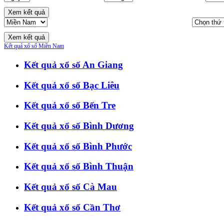
Xem kết quả
Xem kết quả
Kết quả xổ số Miền Nam
Kết quả xổ số An Giang
Kết quả xổ số Bạc Liêu
Kết quả xổ số Bến Tre
Kết quả xổ số Bình Dương
Kết quả xổ số Bình Phước
Kết quả xổ số Bình Thuận
Kết quả xổ số Cà Mau
Kết quả xổ số Cần Thơ