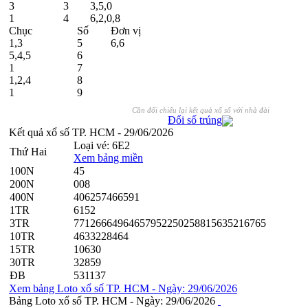
3
3
3
,
5
,
0
1
4
6
,
2
,
0
,
8
Chục
Số
Đơn vị
1
,
3
5
6
,
6
5
,
4
,
5
6
1
7
1
,
2
,
4
8
1
9
Cần đối chiếu lại kết quả xổ số với nhà đài
Đổi số trúng
Kết quả xổ số TP. HCM - 29/06/2026
Loại vé: 6E2
Thứ Hai
Xem bảng miền
100N
45
200N
008
400N
4062
5746
6591
1TR
6152
3TR
77126
66496
46579
52250
25881
56352
16765
10TR
46332
28464
15TR
10630
30TR
32859
ĐB
531137
Xem bảng Loto xổ số TP. HCM - Ngày: 29/06/2026
Bảng Loto xổ số TP. HCM - Ngày: 29/06/2026