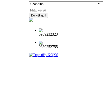
Dò kết quả
0939232323
0839252755