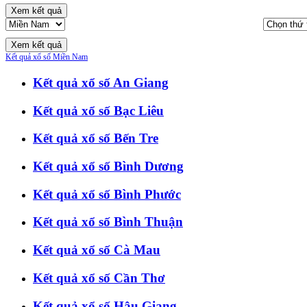
Xem kết quả
Xem kết quả
Kết quả xổ số Miền Nam
Kết quả xổ số An Giang
Kết quả xổ số Bạc Liêu
Kết quả xổ số Bến Tre
Kết quả xổ số Bình Dương
Kết quả xổ số Bình Phước
Kết quả xổ số Bình Thuận
Kết quả xổ số Cà Mau
Kết quả xổ số Cần Thơ
Kết quả xổ số Hậu Giang