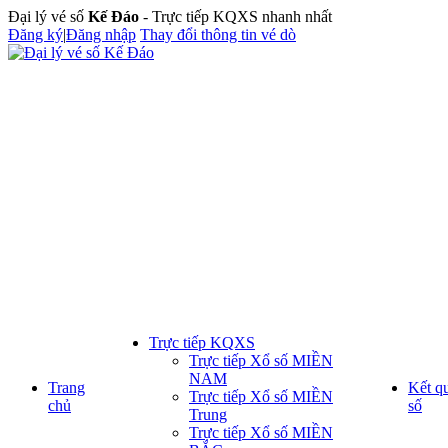
Đại lý vé số
Kế Đáo
- Trực tiếp KQXS nhanh nhất
Đăng ký
|
Đăng nhập
Thay đổi thông tin vé dò
Trực tiếp KQXS
Trực tiếp Xổ số MIỀN
NAM
Trang
Kết q
Trực tiếp Xổ số MIỀN
chủ
số
Trung
Trực tiếp Xổ số MIỀN