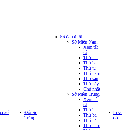
Sớ đầu đuôi
Sớ Miền Nam
Xem tất
cả
Thứ hai
Thứ ba
Thứ tư
Thứ năm
Thứ sáu
Thứ bảy
Chủ nhật
Sớ Miền Trung
Xem tất
cả
Thứ hai
uả xổ
Đổi Số
In vé
Thứ ba
Trúng
dò
Thứ tư
Thứ năm