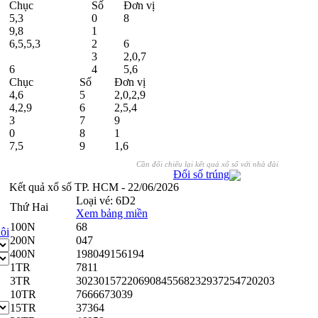
Chục
Số
Đơn vị
5
,
3
0
8
9
,
8
1
6
,
5
,
5
,
3
2
6
3
2
,
0
,
7
6
4
5
,
6
Chục
Số
Đơn vị
4
,
6
5
2
,
0
,
2
,
9
4
,
2
,
9
6
2
,
5
,
4
3
7
9
0
8
1
7
,
5
9
1
,
6
Cần đối chiếu lại kết quả xổ số với nhà đài
Đổi số trúng
Kết quả xổ số TP. HCM - 22/06/2026
Loại vé: 6D2
Thứ Hai
Xem bảng miền
100N
68
ôi
200N
047
400N
1980
4915
6194
1TR
7811
3TR
30230
15722
06908
45568
23293
72547
20203
10TR
76666
73039
15TR
37364