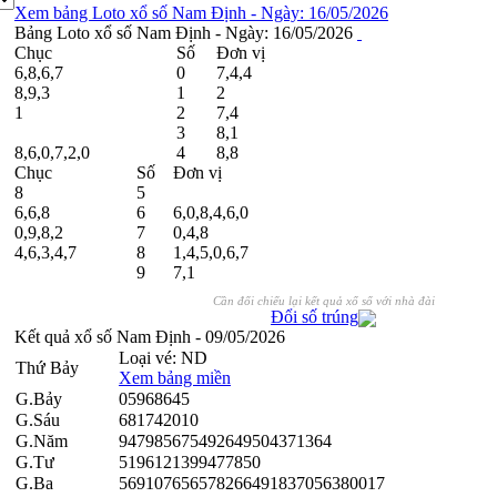
Xem bảng Loto xổ số Nam Định - Ngày: 16/05/2026
Bảng Loto xổ số Nam Định - Ngày: 16/05/2026
Chục
Số
Đơn vị
6
,
8
,
6
,
7
0
7
,
4
,
4
8
,
9
,
3
1
2
1
2
7
,
4
3
8
,
1
8
,
6
,
0
,
7
,
2
,
0
4
8
,
8
Chục
Số
Đơn vị
8
5
6
,
6
,
8
6
6
,
0
,
8
,
4
,
6
,
0
0
,
9
,
8
,
2
7
0
,
4
,
8
4
,
6
,
3
,
4
,
7
8
1
,
4
,
5
,
0
,
6
,
7
9
7
,
1
Cần đối chiếu lại kết quả xổ số với nhà đài
Đổi số trúng
Kết quả xổ số Nam Định - 09/05/2026
Loại vé: ND
Thứ Bảy
Xem bảng miền
G.Bảy
05
96
86
45
G.Sáu
681
742
010
G.Năm
9479
8567
5492
6495
0437
1364
G.Tư
5196
1213
9947
7850
G.Ba
56910
76565
78266
49183
70563
80017