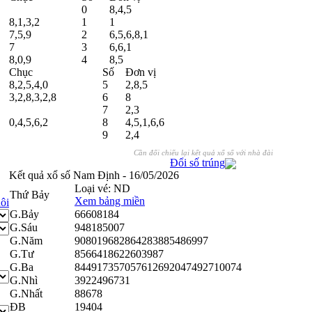
0
8
,
4
,
5
8
,
1
,
3
,
2
1
1
7
,
5
,
9
2
6
,
5
,
6
,
8
,
1
7
3
6
,
6
,
1
8
,
0
,
9
4
8
,
5
Chục
Số
Đơn vị
8
,
2
,
5
,
4
,
0
5
2
,
8
,
5
3
,
2
,
8
,
3
,
2
,
8
6
8
7
2
,
3
0
,
4
,
5
,
6
,
2
8
4
,
5
,
1
,
6
,
6
9
2
,
4
Cần đối chiếu lại kết quả xổ số với nhà đài
Đổi số trúng
Kết quả xổ số Nam Định - 16/05/2026
Loại vé: ND
Thứ Bảy
Xem bảng miền
ôi
G.Bảy
66
60
81
84
G.Sáu
948
185
007
G.Năm
9080
1968
2864
2838
8548
6997
G.Tư
8566
4186
2260
3987
G.Ba
84491
73570
57612
69204
74927
10074
G.Nhì
39224
96731
G.Nhất
88678
ĐB
19404