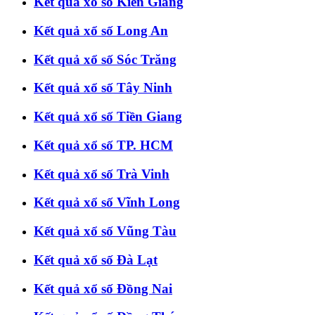
Kết quả xổ số Kiên Giang
Kết quả xổ số Long An
Kết quả xổ số Sóc Trăng
Kết quả xổ số Tây Ninh
Kết quả xổ số Tiền Giang
Kết quả xổ số TP. HCM
Kết quả xổ số Trà Vinh
Kết quả xổ số Vĩnh Long
Kết quả xổ số Vũng Tàu
Kết quả xổ số Đà Lạt
Kết quả xổ số Đồng Nai