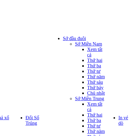
Sớ đầu đuôi
Sớ Miền Nam
Xem tất
cả
Thứ hai
Thứ ba
Thứ tư
Thứ năm
Thứ sáu
Thứ bảy
Chủ nhật
Sớ Miền Trung
Xem tất
cả
Thứ hai
uả xổ
Đổi Số
In vé
Thứ ba
Trúng
dò
Thứ tư
Thứ năm