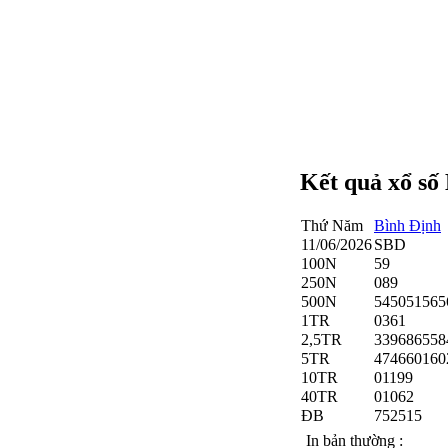
Kết quả xổ số
Thứ Năm
Bình Định
11/06/2026
SBD
100N
59
250N
089
500N
5450
5156
5
1TR
0361
2,5TR
33968
6558
5TR
47466
0160
10TR
01199
40TR
01062
ĐB
752515
In bản thường :