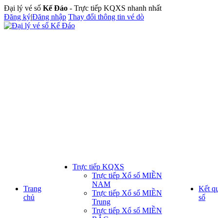
Đại lý vé số
Kế Đáo
- Trực tiếp KQXS nhanh nhất
Đăng ký
|
Đăng nhập
Thay đổi thông tin vé dò
Trực tiếp KQXS
Trực tiếp Xổ số MIỀN
NAM
Trang
Kết q
Trực tiếp Xổ số MIỀN
chủ
số
Trung
Trực tiếp Xổ số MIỀN