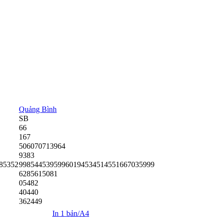
Quảng Bình
SB
66
167
5060
7071
3964
9383
85352
99854
45395
99601
94534
51455
16670
35999
62856
15081
05482
40440
362449
In 1 bản/A4