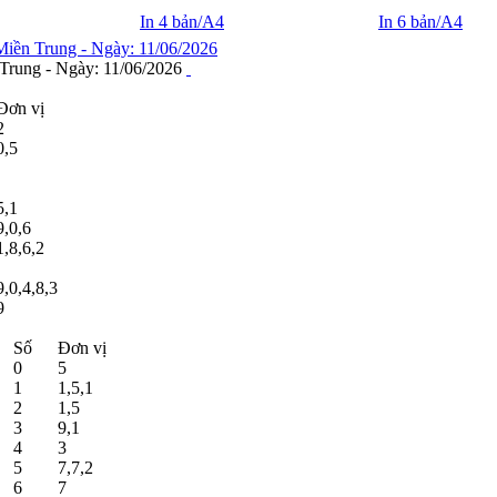
In 4 bản/A4
In 6 bản/A4
iền Trung - Ngày: 11/06/2026
Trung - Ngày: 11/06/2026
Đơn vị
2
0
,
5
5
,
1
9
,
0
,
6
1
,
8
,
6
,
2
9
,
0
,
4
,
8
,
3
9
Số
Đơn vị
0
5
1
1
,
5
,
1
2
1
,
5
3
9
,
1
4
3
5
7
,
7
,
2
6
7