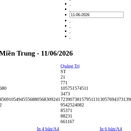
 Miền Trung - 11/06/2026
Quảng Trị
ST
21
771
680
1057
5157
4511
3473
4
56910
54945
55688
05683
09241
72390
73815
79511
31305
76943
73139
2
95425
24082
85371
88231
661167
In 4 bản/A4
In 6 bản/A4