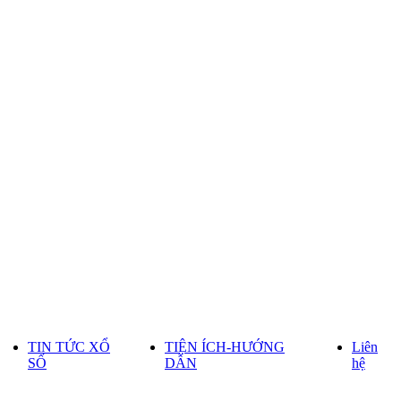
TIN TỨC XỔ
TIỆN ÍCH-HƯỚNG
Liên
SỐ
DẪN
hệ