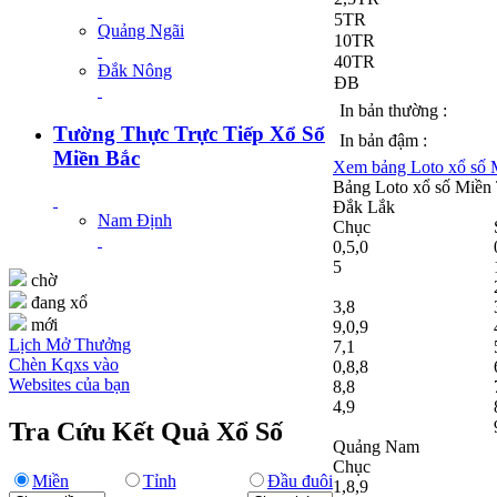
5TR
Quảng Ngãi
10TR
40TR
Đắk Nông
ĐB
In bản thường :
Tường Thực Trực Tiếp Xổ Số
In bản đậm :
Miền Bắc
Xem bảng Loto xổ số M
Bảng Loto xổ số Miền 
Đắk Lắk
Nam Định
Chục
0
,
5
,
0
5
chờ
đang xổ
3
,
8
mới
9
,
0
,
9
Lịch Mở Thưởng
7
,
1
Chèn Kqxs vào
0
,
8
,
8
Websites của bạn
8
,
8
4
,
9
Tra Cứu Kết Quả Xổ Số
Quảng Nam
Chục
Miền
Tỉnh
Đầu đuôi
1
,
8
,
9