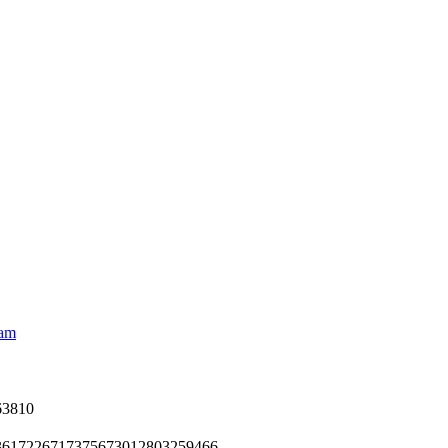
am
6
3810
361
72267
17375
67301
28032
59466