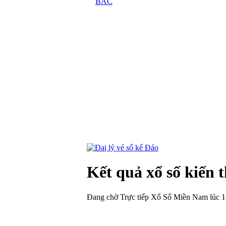
BẮC
Kết quả xổ số kiến t
Đang chờ Trực tiếp Xổ Số Miền Nam lúc 1