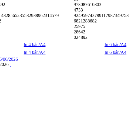
492
9780
8761
0803
4733
1
48285
65235
58298
89623
14579
92495
97437
89117
98734
9753
2
68212
88682
25975
28642
024892
In 4 bản/A4
In 6 bản/A4
In 4 bản/A4
In 6 bản/A4
6/06/2026
/2026