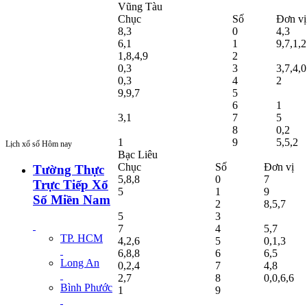
Vũng Tàu
Chục
Số
Đơn vị
8
,
3
0
4
,
3
6
,
1
1
9
,
7
,
1
,
2
1
,
8
,
4
,
9
2
0
,
3
3
3
,
7
,
4
,
0
0
,
3
4
2
9
,
9
,
7
5
6
1
3
,
1
7
5
8
0
,
2
1
9
5
,
5
,
2
Lịch xổ số Hôm nay
Bạc Liêu
Chục
Số
Đơn vị
Tường Thực
5
,
8
,
8
0
7
Trực Tiếp Xổ
5
1
9
Số Miền Nam
2
8
,
5
,
7
5
3
7
4
5
,
7
TP. HCM
4
,
2
,
6
5
0
,
1
,
3
6
,
8
,
8
6
6
,
5
Long An
0
,
2
,
4
7
4
,
8
2
,
7
8
0
,
0
,
6
,
6
Bình Phước
1
9