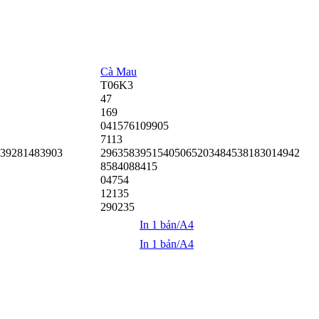
Cà Mau
T06K3
47
169
0415
7610
9905
7113
3
92814
83903
29635
83951
54050
65203
48453
81830
14942
85840
88415
04754
12135
290235
In 1 bản/A4
In 1 bản/A4