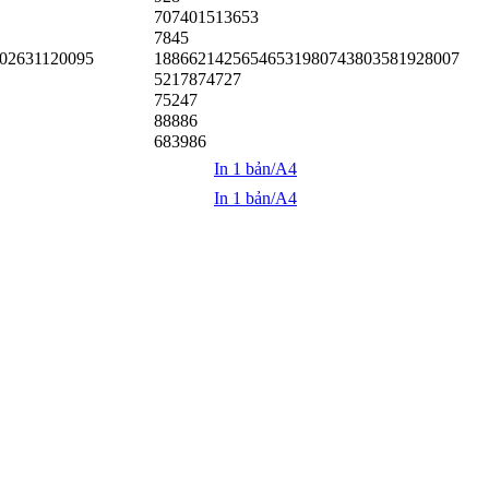
7074
0151
3653
7845
0
26311
20095
18866
21425
65465
31980
74380
35819
28007
52178
74727
75247
88886
683986
In 1 bản/A4
In 1 bản/A4