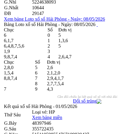
G.Nhì
52246
38093
G.Nhất
10644
ĐB
29147
Xem bảng Loto xổ số Hải Phòng - Ngày: 08/05/2026
Bảng Loto xổ số Hải Phòng - Ngày: 08/05/2026
Chục
Số
Đơn vị
6
0
5
6
,
1
,
7
1
1
,
3
,
6
6
,
4
,
8
,
7
,
5
,
6
2
5
1
,
9
3
9
,
8
,
7
,
4
4
2
,
6
,
4
,
7
Chục
Số
Đơn vị
2
,
8
,
0
5
2
,
6
1
,
5
,
4
6
2
,
1
,
2
,
0
8
,
8
,
7
,
4
7
2
,
9
,
4
,
1
,
7
8
2
,
7
,
7
,
5
,
4
7
9
4
,
3
Cần đối chiếu lại kết quả xổ số với nhà đài
Đổi số trúng
Kết quả xổ số Hải Phòng - 01/05/2026
Loại vé: HP
Thứ Sáu
Xem bảng miền
G.Bảy
48
39
79
46
G.Sáu
355
722
435