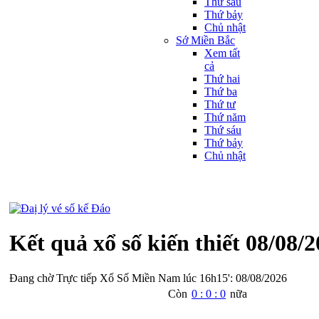
Thứ sáu
Thứ bảy
Chủ nhật
Sớ Miền Bắc
Xem tất
cả
Thứ hai
Thứ ba
Thứ tư
Thứ năm
Thứ sáu
Thứ bảy
Chủ nhật
Kết quả xổ số kiến thiết 08/08/
Đang chờ Trực tiếp Xổ Số Miền Nam lúc 16h15': 08/08/2026
Còn
0
:
0
:
0
nữa