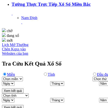
Tường Thực Trực Tiếp Xổ Số Miền Bắc
Nam Định
chờ
đang xổ
mới
Lịch Mở Thưởng
Chèn Kqxs vào
Websites của bạn
Tra Cứu Kết Quả Xổ Số
Miền
Tỉnh
Đầu đu
Xem kết quả
Xem kết quả