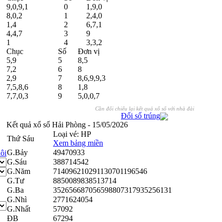
9
,
0
,
9
,
1
0
1
,
9
,
0
8
,
0
,
2
1
2
,
4
,
0
1
,
4
2
6
,
7
,
1
4
,
4
,
7
3
9
1
4
3
,
3
,
2
Chục
Số
Đơn vị
5
,
9
5
8
,
5
7
,
2
6
8
2
,
9
7
8
,
6
,
9
,
9
,
3
7
,
5
,
8
,
6
8
1
,
8
7
,
7
,
0
,
3
9
5
,
0
,
0
,
7
Cần đối chiếu lại kết quả xổ số với nhà đài
Đổi số trúng
Kết quả xổ số Hải Phòng - 15/05/2026
Loại vé: HP
Thứ Sáu
Xem bảng miền
G.Bảy
49
47
09
33
ôi
G.Sáu
388
714
542
G.Năm
7140
9621
0291
1307
0119
6546
G.Tư
8850
0898
3851
3714
G.Ba
35265
66870
56598
80731
79352
56131
G.Nhì
27716
24054
G.Nhất
57092
ĐB
67294