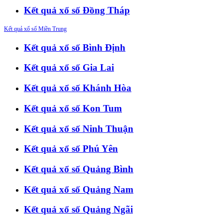
Kết quả xổ số Đồng Tháp
Kết quả xổ số Miền Trung
Kết quả xổ số Bình Định
Kết quả xổ số Gia Lai
Kết quả xổ số Khánh Hòa
Kết quả xổ số Kon Tum
Kết quả xổ số Ninh Thuận
Kết quả xổ số Phú Yên
Kết quả xổ số Quảng Bình
Kết quả xổ số Quảng Nam
Kết quả xổ số Quảng Ngãi