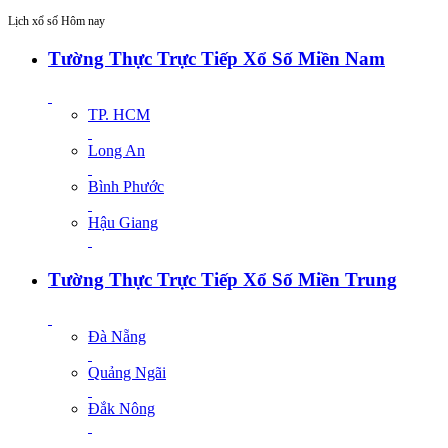
Lịch xổ số Hôm nay
Tường Thực Trực Tiếp Xổ Số Miền Nam
TP. HCM
Long An
Bình Phước
Hậu Giang
Tường Thực Trực Tiếp Xổ Số Miền Trung
Đà Nẵng
Quảng Ngãi
Đắk Nông