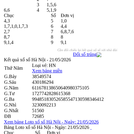
3
1
,
5
,
6
6
,
6
4
5
,
1
,
9
Chục
Số
Đơn vị
4
,
3
5
1
,
0
1
,
7
,
1
,
0
,
1
,
7
,
3
6
4
,
4
2
,
7
7
6
,
8
,
7
,
6
8
,
7
8
8
9
,
1
,
4
9
9
,
1
Cần đối chiếu lại kết quả xổ số với nhà đài
Đổi số trúng
Kết quả xổ số Hà Nội - 21/05/2026
Loại vé: HN
Thứ Năm
Xem bảng miền
G.Bảy
38
54
95
74
G.Sáu
430
186
294
G.Năm
6116
7813
8650
6409
8037
5105
G.Tư
1727
7428
2861
5368
G.Ba
99485
18305
26585
54713
05983
46412
G.Nhì
32300
92213
G.Nhất
51560
ĐB
72685
Xem bảng Loto xổ số Hà Nội - Ngày: 21/05/2026
Bảng Loto xổ số Hà Nội - Ngày: 21/05/2026
Chục
Số
Đơn vị