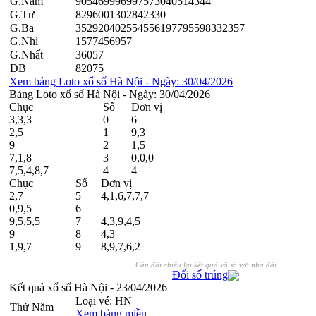
G.Năm
9054
6999
6997
5730
4051
4344
G.Tư
8296
0013
0284
2330
G.Ba
35292
04025
54556
19779
55983
32357
G.Nhì
15774
56957
G.Nhất
36057
ĐB
82075
Xem bảng Loto xổ số Hà Nội - Ngày: 30/04/2026
Bảng Loto xổ số Hà Nội - Ngày: 30/04/2026
Chục
Số
Đơn vị
3
,
3
,
3
0
6
2
,
5
1
9
,
3
9
2
1
,
5
7
,
1
,
8
3
0
,
0
,
0
7
,
5
,
4
,
8
,
7
4
4
Chục
Số
Đơn vị
2
,
7
5
4
,
1
,
6
,
7
,
7
,
7
0
,
9
,
5
6
9
,
5
,
5
,
5
7
4
,
3
,
9
,
4
,
5
9
8
4
,
3
1
,
9
,
7
9
8
,
9
,
7
,
6
,
2
Cần đối chiếu lại kết quả xổ số với nhà đài
Đổi số trúng
Kết quả xổ số Hà Nội - 23/04/2026
Loại vé: HN
Thứ Năm
Xem bảng miền