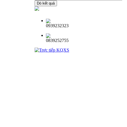
Dò kết quả
0939232323
0839252755