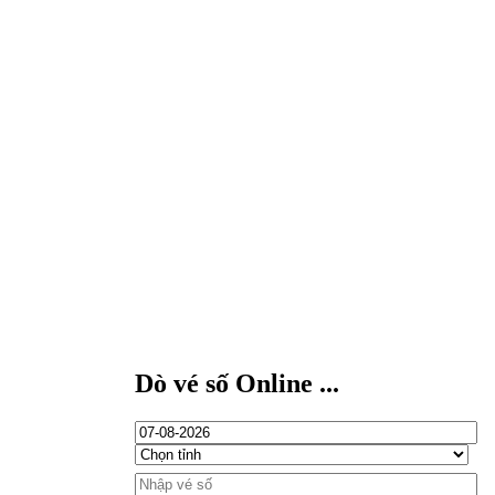
Dò vé số Online ...