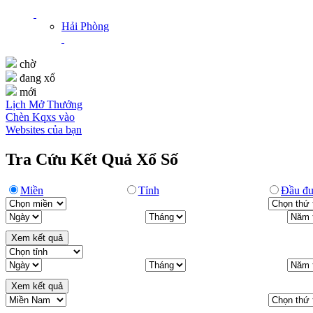
Hải Phòng
chờ
đang xổ
mới
Lịch Mở Thưởng
Chèn Kqxs vào
Websites của bạn
Tra Cứu Kết Quả Xổ Số
Miền
Tỉnh
Đầu đu
Xem kết quả
Xem kết quả