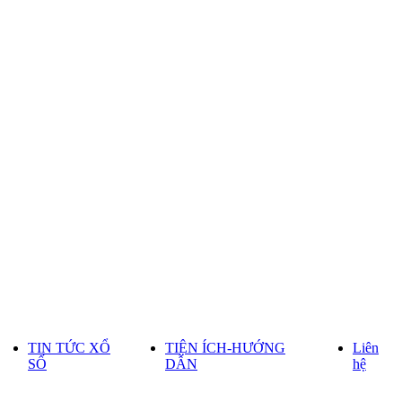
TIN TỨC XỔ
TIỆN ÍCH-HƯỚNG
Liên
SỐ
DẪN
hệ