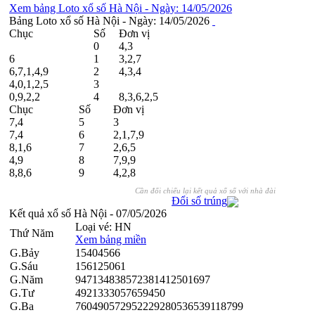
Xem bảng Loto xổ số Hà Nội - Ngày: 14/05/2026
Bảng Loto xổ số Hà Nội - Ngày: 14/05/2026
Chục
Số
Đơn vị
0
4
,
3
6
1
3
,
2
,
7
6
,
7
,
1
,
4
,
9
2
4
,
3
,
4
4
,
0
,
1
,
2
,
5
3
0
,
9
,
2
,
2
4
8
,
3
,
6
,
2
,
5
Chục
Số
Đơn vị
7
,
4
5
3
7
,
4
6
2
,
1
,
7
,
9
8
,
1
,
6
7
2
,
6
,
5
4
,
9
8
7
,
9
,
9
8
,
8
,
6
9
4
,
2
,
8
Cần đối chiếu lại kết quả xổ số với nhà đài
Đổi số trúng
Kết quả xổ số Hà Nội - 07/05/2026
Loại vé: HN
Thứ Năm
Xem bảng miền
G.Bảy
15
40
45
66
G.Sáu
156
125
061
G.Năm
9471
3483
8572
3814
1250
1697
G.Tư
4921
3330
5765
9450
G.Ba
76049
05729
52229
28053
65391
18799