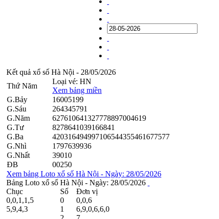
Kết quả xổ số Hà Nội - 28/05/2026
Loại vé: HN
Thứ Năm
Xem bảng miền
G.Bảy
16
00
51
99
G.Sáu
264
345
791
G.Năm
6276
1064
1327
7788
9700
4619
G.Tư
8278
6410
3916
6841
G.Ba
42031
64949
97106
54435
54616
77577
G.Nhì
17976
39936
G.Nhất
39010
ĐB
00250
Xem bảng Loto xổ số Hà Nội - Ngày: 28/05/2026
Bảng Loto xổ số Hà Nội - Ngày: 28/05/2026
Chục
Số
Đơn vị
0
,
0
,
1
,
1
,
5
0
0
,
0
,
6
5
,
9
,
4
,
3
1
6
,
9
,
0
,
6
,
6
,
0
2
7