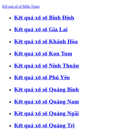
Kết quả xổ số Miền Trung
Kết quả xổ số Bình Định
Kết quả xổ số Gia Lai
Kết quả xổ số Khánh Hòa
Kết quả xổ số Kon Tum
Kết quả xổ số Ninh Thuận
Kết quả xổ số Phú Yên
Kết quả xổ số Quảng Bình
Kết quả xổ số Quảng Nam
Kết quả xổ số Quảng Ngãi
Kết quả xổ số Quảng Trị