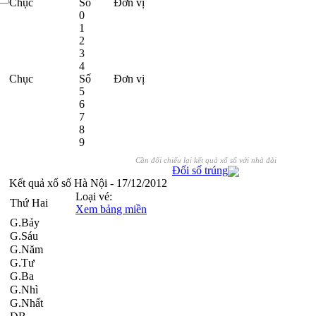
Chục
Số
Đơn vị
0
1
2
3
4
Chục
Số
Đơn vị
5
6
7
8
9
Cần đối chiếu lại kết quả xổ số với nhà đài
Đổi số trúng
Kết quả xổ số Hà Nội - 17/12/2012
Loại vé:
Thứ Hai
Xem bảng miền
G.Bảy
G.Sáu
G.Năm
G.Tư
G.Ba
G.Nhì
G.Nhất