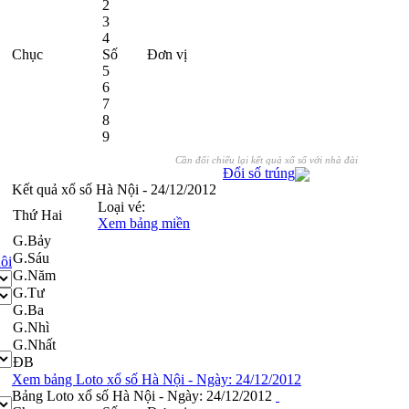
2
3
4
Chục
Số
Đơn vị
5
6
7
8
9
Cần đối chiếu lại kết quả xổ số với nhà đài
Đổi số trúng
Kết quả xổ số Hà Nội - 24/12/2012
Loại vé:
Thứ Hai
Xem bảng miền
G.Bảy
G.Sáu
ôi
G.Năm
G.Tư
G.Ba
G.Nhì
G.Nhất
ĐB
Xem bảng Loto xổ số Hà Nội - Ngày: 24/12/2012
Bảng Loto xổ số Hà Nội - Ngày: 24/12/2012