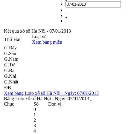
Kết quả xổ số Hà Nội - 07/01/2013
Loại vé:
Thứ Hai
Xem bảng miền
G.Bảy
G.Sáu
G.Năm
G.Tư
G.Ba
G.Nhì
G.Nhất
ĐB
Xem bảng Loto xổ số Hà Nội - Ngày: 07/01/2013
Bảng Loto xổ số Hà Nội - Ngày: 07/01/2013
Chục
Số
Đơn vị
0
1
2
3
4