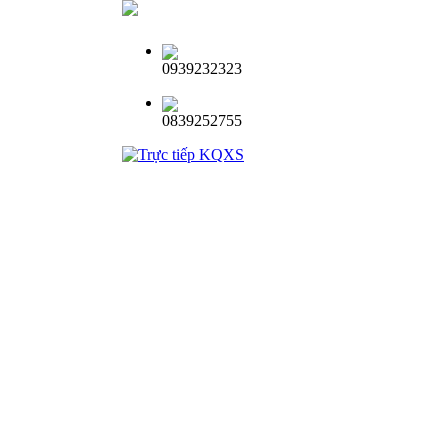
0939232323
0839252755