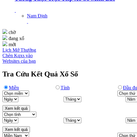
Nam Định
chờ
đang xổ
mới
Lịch Mở Thưởng
Chèn Kqxs vào
Websites của bạn
Tra Cứu Kết Quả Xổ Số
Miền
Tỉnh
Đầu đu
Xem kết quả
Xem kết quả