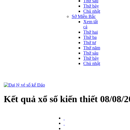
Thứ sáu
Thứ bảy
Chủ nhật
Sớ Miền Bắc
Xem tất
cả
Thứ hai
Thứ ba
Thứ tư
Thứ năm
Thứ sáu
Thứ bảy
Chủ nhật
Kết quả xổ số kiến thiết 08/08/