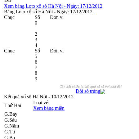
ĐB
Xem bảng Loto xổ số Hà Nội - Ngày: 17/12/2012
Bảng Loto xổ số Hà Nội - Ngày: 17/12/2012
Chục
Số
Đơn vị
0
1
2
3
4
Chục
Số
Đơn vị
5
6
7
8
9
Cần đối chiếu lại kết quả xổ số với nhà đài
Đổi số trúng
Kết quả xổ số Hà Nội - 10/12/2012
Loại vé:
Thứ Hai
Xem bảng miền
G.Bảy
G.Sáu
G.Năm
G.Tư
G.Ba