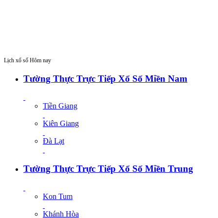
Lịch xổ số Hôm nay
Tường Thực Trực Tiếp Xổ Số Miền Nam
Tiền Giang
Kiên Giang
Đà Lạt
Tường Thực Trực Tiếp Xổ Số Miền Trung
Kon Tum
Khánh Hòa