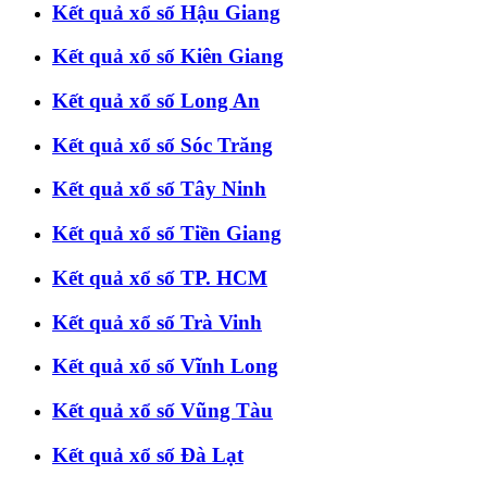
Kết quả xổ số Hậu Giang
Kết quả xổ số Kiên Giang
Kết quả xổ số Long An
Kết quả xổ số Sóc Trăng
Kết quả xổ số Tây Ninh
Kết quả xổ số Tiền Giang
Kết quả xổ số TP. HCM
Kết quả xổ số Trà Vinh
Kết quả xổ số Vĩnh Long
Kết quả xổ số Vũng Tàu
Kết quả xổ số Đà Lạt