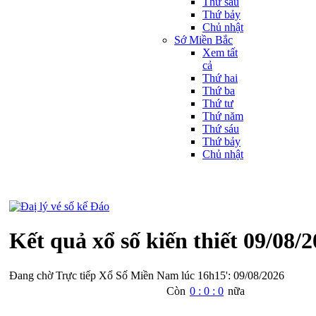
Thứ sáu
Thứ bảy
Chủ nhật
Sớ Miền Bắc
Xem tất
cả
Thứ hai
Thứ ba
Thứ tư
Thứ năm
Thứ sáu
Thứ bảy
Chủ nhật
Kết quả xổ số kiến thiết 09/08/
Đang chờ Trực tiếp Xổ Số Miền Nam lúc 16h15': 09/08/2026
Còn
0
:
0
:
0
nữa