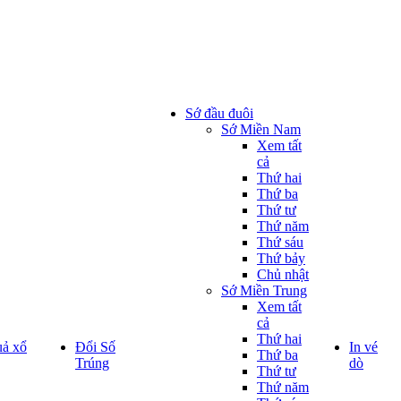
Sớ đầu đuôi
Sớ Miền Nam
Xem tất
cả
Thứ hai
Thứ ba
Thứ tư
Thứ năm
Thứ sáu
Thứ bảy
Chủ nhật
Sớ Miền Trung
Xem tất
cả
Thứ hai
uả xổ
Đổi Số
In vé
Thứ ba
Trúng
dò
Thứ tư
Thứ năm