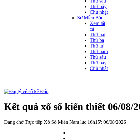
Thứ sáu
Thứ bảy
Chủ nhật
Sớ Miền Bắc
Xem tất
cả
Thứ hai
Thứ ba
Thứ tư
Thứ năm
Thứ sáu
Thứ bảy
Chủ nhật
Kết quả xổ số kiến thiết 06/08/
Đang chờ Trực tiếp Xổ Số Miền Nam lúc 16h15': 06/08/2026