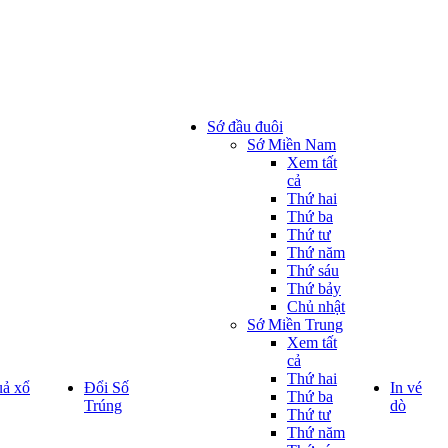
Sớ đầu đuôi
Sớ Miền Nam
Xem tất
cả
Thứ hai
Thứ ba
Thứ tư
Thứ năm
Thứ sáu
Thứ bảy
Chủ nhật
Sớ Miền Trung
Xem tất
cả
Thứ hai
uả xổ
Đổi Số
In vé
Thứ ba
Trúng
dò
Thứ tư
Thứ năm