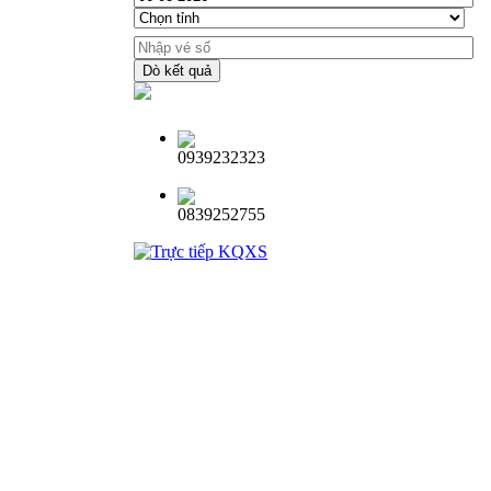
Dò kết quả
0939232323
0839252755