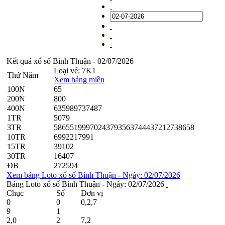
Kết quả xổ số Bình Thuận - 02/07/2026
Loại vé: 7K1
Thứ Năm
Xem bảng miền
100N
65
200N
800
400N
6359
8973
7487
1TR
5079
3TR
58655
19997
02437
93563
74443
72127
38658
10TR
69922
17991
15TR
39102
30TR
16407
ĐB
272594
Xem bảng Loto xổ số Bình Thuận - Ngày: 02/07/2026
Bảng Loto xổ số Bình Thuận - Ngày: 02/07/2026
Chục
Số
Đơn vị
0
0
0
,
2
,
7
9
1
2
,
0
2
7
,
2