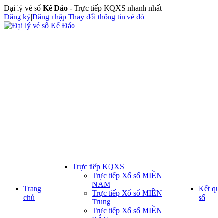
Đại lý vé số
Kế Đáo
- Trực tiếp KQXS nhanh nhất
Đăng ký
|
Đăng nhập
Thay đổi thông tin vé dò
Trực tiếp KQXS
Trực tiếp Xổ số MIỀN
NAM
Trang
Kết q
Trực tiếp Xổ số MIỀN
chủ
số
Trung
Trực tiếp Xổ số MIỀN