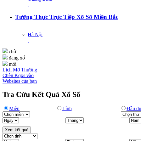
Tường Thực Trực Tiếp Xổ Số Miền Bắc
Hà Nội
chờ
đang xổ
mới
Lịch Mở Thưởng
Chèn Kqxs vào
Websites của bạn
Tra Cứu Kết Quả Xổ Số
Miền
Tỉnh
Đầu đu
Xem kết quả