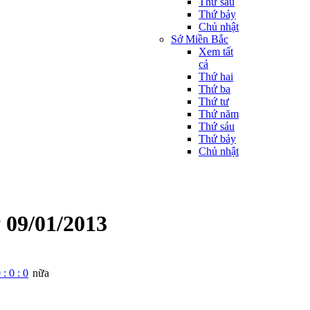
Thứ sáu
Thứ bảy
Chủ nhật
Sớ Miền Bắc
Xem tất
cả
Thứ hai
Thứ ba
Thứ tư
Thứ năm
Thứ sáu
Thứ bảy
Chủ nhật
 09/01/2013
0
:
0
:
0
nữa