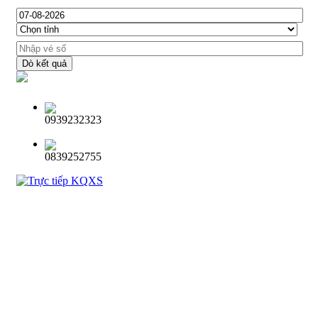
Dò kết quả
0939232323
0839252755