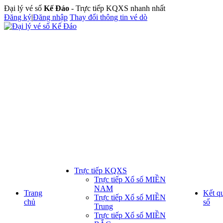
Đại lý vé số
Kế Đáo
- Trực tiếp KQXS nhanh nhất
Đăng ký
|
Đăng nhập
Thay đổi thông tin vé dò
Trực tiếp KQXS
Trực tiếp Xổ số MIỀN
NAM
Trang
Kết q
Trực tiếp Xổ số MIỀN
chủ
số
Trung
Trực tiếp Xổ số MIỀN