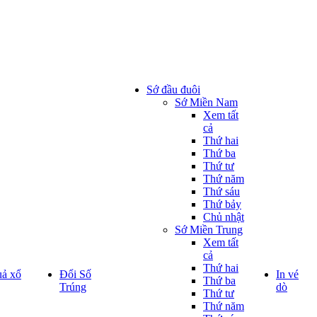
Sớ đầu đuôi
Sớ Miền Nam
Xem tất
cả
Thứ hai
Thứ ba
Thứ tư
Thứ năm
Thứ sáu
Thứ bảy
Chủ nhật
Sớ Miền Trung
Xem tất
cả
Thứ hai
uả xổ
Đổi Số
In vé
Thứ ba
Trúng
dò
Thứ tư
Thứ năm