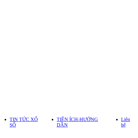
TIN TỨC XỔ
TIỆN ÍCH-HƯỚNG
Liên
SỐ
DẪN
hệ